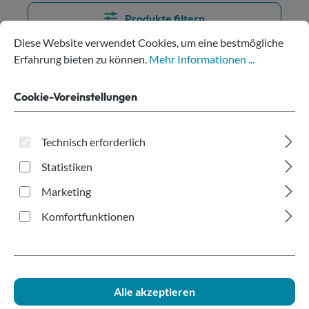
Produkte filtern
Cookie-Voreinstellungen
Diese Website verwendet Cookies, um eine bestmögliche Erfahru
Diese Website verwendet Cookies, um eine bestmögliche
Erfahrung bieten zu können.
Mehr Informationen ...
Keine Produkte gefunden.
Cookie-Voreinstellungen
Technisch erforderlich
Statistiken
Hilfe bei der Produktwahl?
Marketing
Komfortfunktionen
Alle akzeptieren