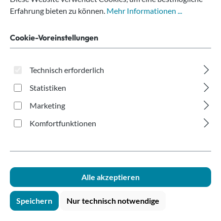
Kraftpapier 100ml
Erfahrung bieten zu können.
Mehr Informationen ...
Cookie-Voreinstellungen
Technisch erforderlich
Statistiken
Bildergalerie überspringen
Marketing
Komfortfunktionen
Alle akzeptieren
Speichern
Nur technisch notwendige