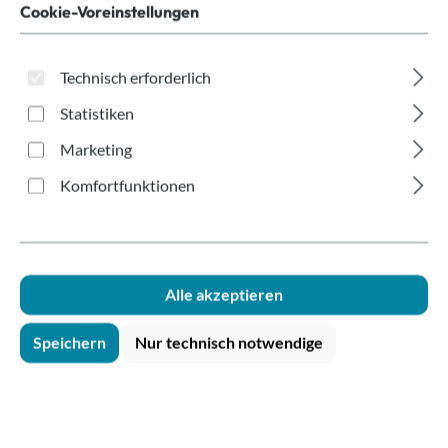
doppelwandig
Cookie-Voreinstellungen
Offsetdruck
200ml/8oz recycelbar
Technisch erforderlich
Statistiken
Marketing
Komfortfunktionen
Bildergalerie überspringen
Alle akzeptieren
Speichern
Nur technisch notwendige