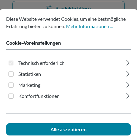
Produkte filtern
Cookie-Voreinstellungen
Diese Website verwendet Cookies, um eine bestmögliche Erfahru
Diese Website verwendet Cookies, um eine bestmögliche
Erfahrung bieten zu können.
Mehr Informationen ...
Keine Produkte gefunden.
Cookie-Voreinstellungen
Technisch erforderlich
Statistiken
Hilfe bei der Produktwahl?
Marketing
Komfortfunktionen
Alle akzeptieren