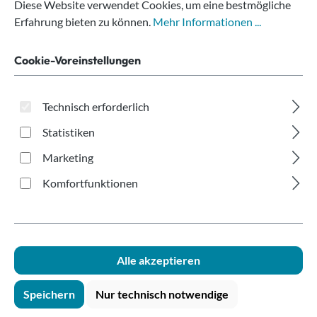
doppelwandig
Diese Website verwendet Cookies, um eine bestmögliche
Kraftpapier 200ml
Erfahrung bieten zu können.
Mehr Informationen ...
Cookie-Voreinstellungen
Technisch erforderlich
Statistiken
Marketing
Bildergalerie überspringen
Komfortfunktionen
Alle akzeptieren
Speichern
Nur technisch notwendige