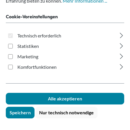
Christmas 200ml
Erfahrung bieten zu können.
Mehr Informationen ...
Cookie-Voreinstellungen
Technisch erforderlich
Statistiken
Bildergalerie überspringen
Marketing
Komfortfunktionen
Alle akzeptieren
Speichern
Nur technisch notwendige