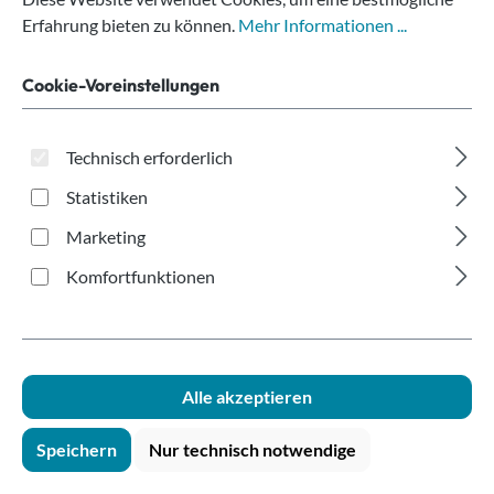
weiß 250ml/300ml
Erfahrung bieten zu können.
Mehr Informationen ...
Cookie-Voreinstellungen
Technisch erforderlich
Statistiken
Bildergalerie überspringen
Marketing
Komfortfunktionen
Alle akzeptieren
Speichern
Nur technisch notwendige