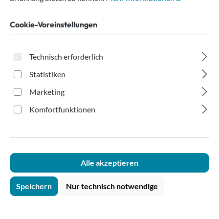
250ml mit Eichstrich
Cookie-Voreinstellungen
Technisch erforderlich
Statistiken
Marketing
Bildergalerie überspringen
Komfortfunktionen
Alle akzeptieren
Speichern
Nur technisch notwendige