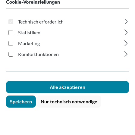
weiß 200ml
Cookie-Voreinstellungen
Technisch erforderlich
Statistiken
Marketing
Komfortfunktionen
Bildergalerie überspringen
Alle akzeptieren
Speichern
Nur technisch notwendige