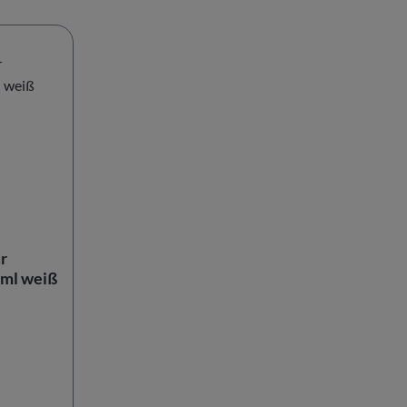
r
ml weiß