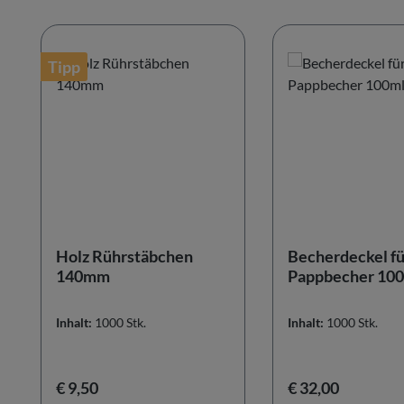
Produktgalerie überspringen
Tipp
Holz Rührstäbchen
Becherdeckel fü
140mm
Pappbecher 100
Inhalt:
1000 Stk.
Inhalt:
1000 Stk.
Regulärer Preis:
Regulärer Preis:
€ 9,50
€ 32,00