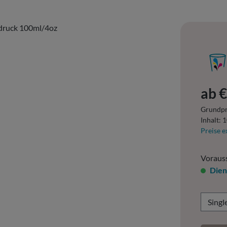
Regulär
ab
€
Grundpr
Inhalt:
1
Preise e
Vorauss
Dien