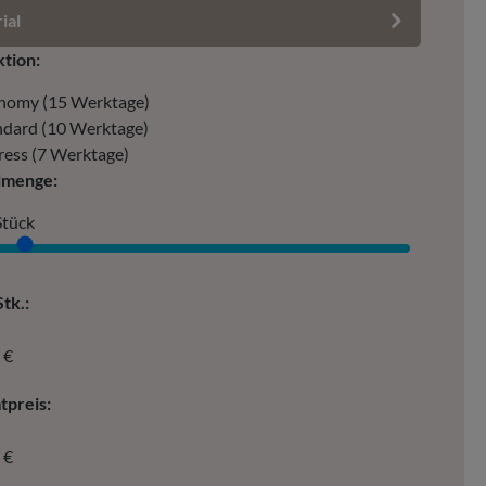
ial
tion:
nomy (15 Werktage)
ndard (10 Werktage)
ress (7 Werktage)
lmenge:
Stück
tk.:
 €
preis:
 €