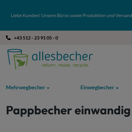
 Hauptinhalt springen
Zur Suche springen
Zur Hauptnavigation springen
Liebe Kunden! Unsere Büros sowie Produktion und Versandla
+43 512 - 23 91 05 - 0
Mehrwegbecher
Einwegbecher
Pappbecher einwandig 