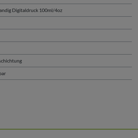
ndig Digitaldruck 100ml/4oz
schichtung
bar