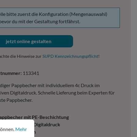
lle bitte zuerst die Konfiguration (Mengenauswahl)
 bevor du mit der Gestaltung fortfährst.
jetzt online gestalten
achte die Hinweise zur
SUPD Kennzeichnungspflicht
!
ktnummer:
113341
iger Pappbecher mit individuellem 4c Druck im
iven Digitaldruck. Schnelle Lieferung beim Experten für
kte Pappbecher.
appbecher mit PE-Beschichtung
nen.
Mehr Informationen ...
ochwertiger 4c Digitaldruck
können.
Mehr
it Expressoption