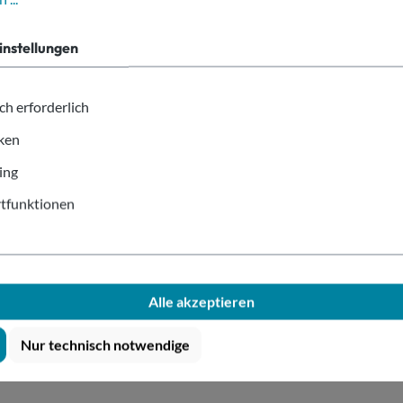
Sie hab
instellungen
formel
kompete
ch erforderlich
iken
ing
UCKUNG
tfunktionen
nwandig Digitaldruck 100ml/4oz"
Alle akzeptieren
t
. Die angeführten Preise beinhalten das Produkt inkl. Druck zzgl
Nur technisch notwendige