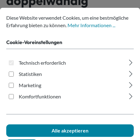
doppelwandig
Digitaldruck
Cookie-Voreinstellungen
Diese Website verwendet Cookies, um eine bestmögliche Erfahru
Diese Website verwendet Cookies, um eine bestmögliche
200ml/8oz
Erfahrung bieten zu können.
Mehr Informationen ...
Cookie-Voreinstellungen
Technisch erforderlich
Statistiken
Marketing
Bildergalerie überspringen
Komfortfunktionen
Alle akzeptieren