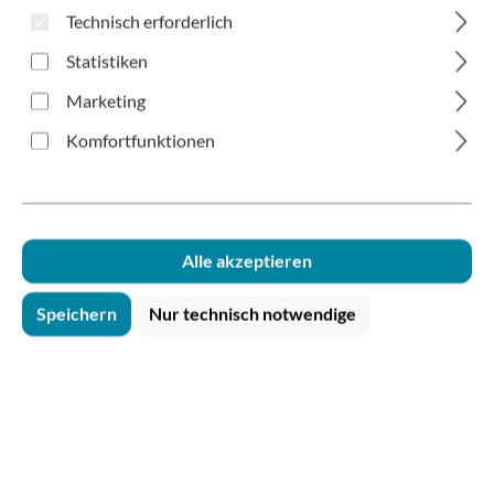
150-300ml
Technisch erforderlich
Statistiken
Marketing
Komfortfunktionen
Bildergalerie überspringen
Alle akzeptieren
Speichern
Nur technisch notwendige