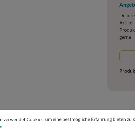
Angeb
Du inte
Artikel
Produkt
gerne!
Produ
tellungen
erwendet Cookies, um eine bestmögliche Erfahrung bieten zu kön
e verwendet Cookies, um eine bestmögliche Erfahrung bieten zu 
 ...
chwarz Ø 110mm"