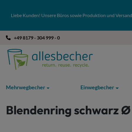
 Hauptinhalt springen
Zur Suche springen
Zur Hauptnavigation springen
Liebe Kunden! Unsere Büros sowie Produktion und Versandla
+49 8179 - 304 999 - 0
Mehrwegbecher
Einwegbecher
Blendenring schwarz 