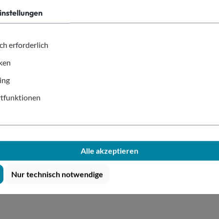
instellungen
Art.Nr. Alt: 43328 S
ch erforderlich
warz Ø 110mm
iken
ing
tfunktionen
Alle akzeptieren
Nur technisch notwendige