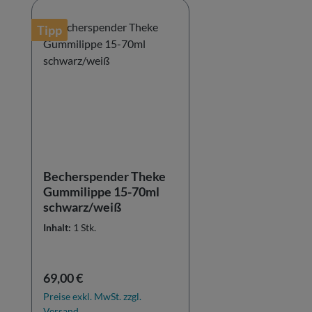
Tipp
Becherspender Theke
Gummilippe 15-70ml
schwarz/weiß
Inhalt:
1 Stk.
Regulärer Preis:
69,00 €
Preise exkl. MwSt. zzgl.
Versand