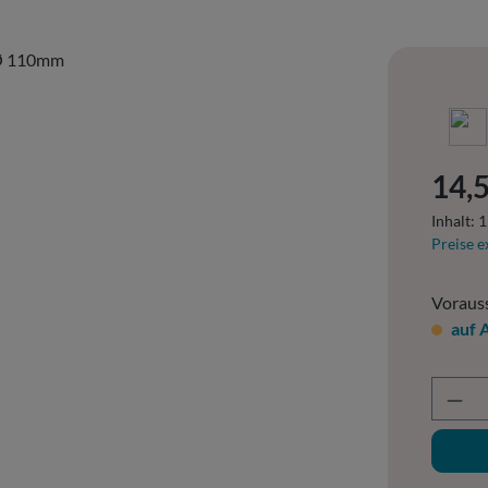
Regulär
14,5
Inhalt:
1
Preise e
Vorauss
auf 
Prod