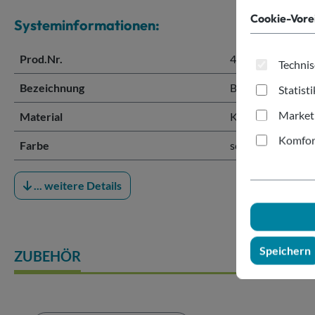
Cookie-Vore
Systeminformationen:
Prod.Nr.
463328
Technis
Bezeichnung
Blendenring sch
Statist
Market
Material
Kunststoff
Komfor
Farbe
schwarz
... weitere Details
Speichern
ZUBEHÖR
Produktgalerie überspringen