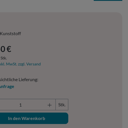
Kunststoff
er Preis:
0 €
 Stk.
xkl. MwSt. zzgl. Versand
ichtliche Lieferung:
Anfrage
ukt Anzahl: Gib den gewünschten Wert ein o
Stk.
In den Warenkorb