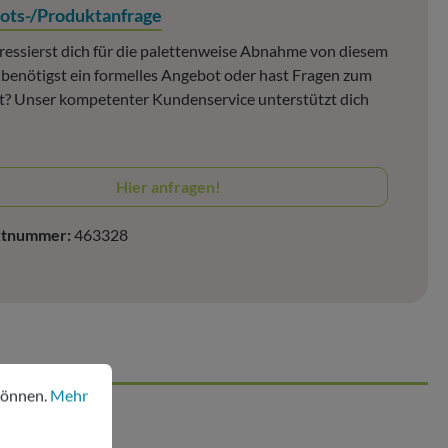
ots-/Produktanfrage
ressierst dich für die palettenweise Abnahme von diesem
, benötigst ein formelles Angebot oder hast Fragen zum
? Unser kompetenter Kundenservice unterstützt dich
Hier anfragen!
ktnummer:
463328
nen.
Mehr Informationen ...
können.
Mehr