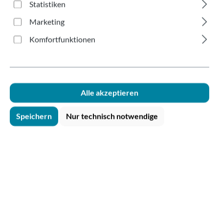
Edelstahl-
Statistiken
Becherspender Theke
Marketing
Ø 110mm
Komfortfunktionen
Alle akzeptieren
Speichern
Nur technisch notwendige
Bildergalerie überspringen