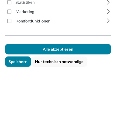
Edelstahl-
Statistiken
Becherspender Theke
Marketing
Ø 135mm
Komfortfunktionen
Alle akzeptieren
Speichern
Nur technisch notwendige
Bildergalerie überspringen