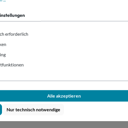
Box Kraftpapier braun 1.000ml
instellungen
ch erforderlich
iken
schichtung
ing
bar
tfunktionen
tk.
Alle akzeptieren
Nur technisch notwendige