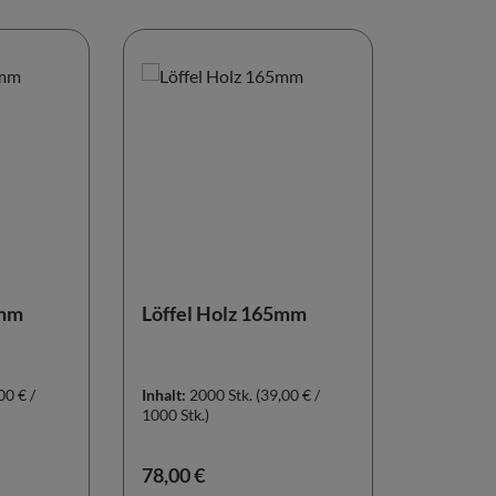
0mm
Löffel Holz 165mm
00 € /
Inhalt:
2000 Stk.
(39,00 € /
1000 Stk.)
Regulärer Preis:
78,00 €