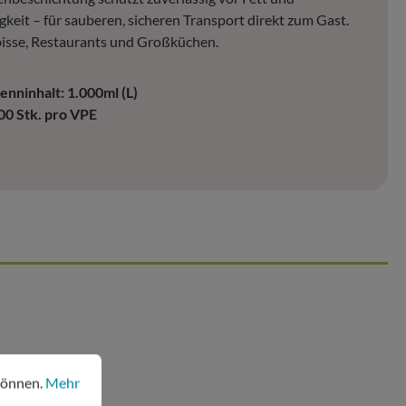
gkeit – für sauberen, sicheren Transport direkt zum Gast.
isse, Restaurants und Großküchen.
enninhalt: 1.000ml (L)
00 Stk. pro VPE
nen.
Mehr Informationen ...
können.
Mehr