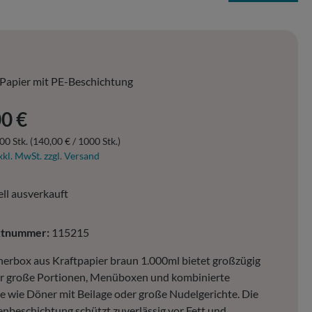
Papier mit PE-Beschichtung
er Preis:
0 €
00 Stk.
(140,00 € / 1000 Stk.)
xkl. MwSt. zzgl. Versand
ll ausverkauft
ktnummer:
115215
erbox aus Kraftpapier braun 1.000ml bietet großzügig
ür große Portionen, Menüboxen und kombinierte
e wie Döner mit Beilage oder große Nudelgerichte. Die
nbeschichtung schützt zuverlässig vor Fett und