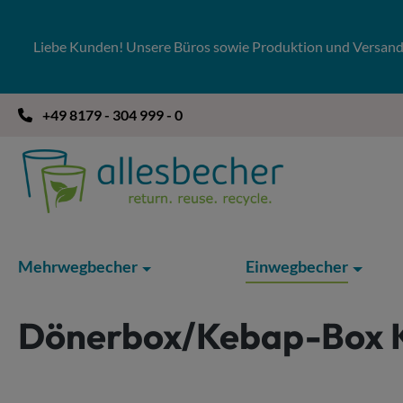
 Hauptinhalt springen
Zur Suche springen
Zur Hauptnavigation springen
Liebe Kunden! Unsere Büros sowie Produktion und Versandla
+49 8179 - 304 999 - 0
Mehrwegbecher
Einwegbecher
Dönerbox/Kebap-Box K