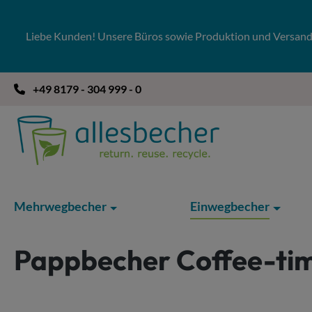
 Hauptinhalt springen
Zur Suche springen
Zur Hauptnavigation springen
Liebe Kunden! Unsere Büros sowie Produktion und Versandla
+49 8179 - 304 999 - 0
Mehrwegbecher
Einwegbecher
Pappbecher Coffee-ti