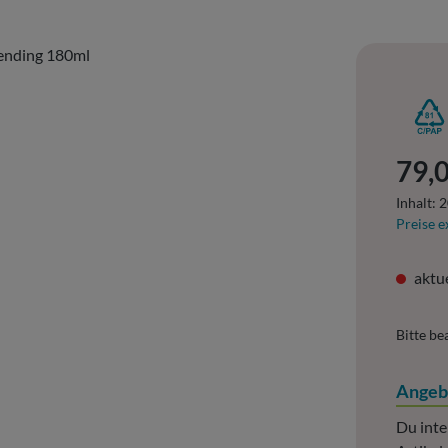
Regulär
79,0
Inhalt:
2
Preise e
aktue
Bitte be
Angeb
Du inte