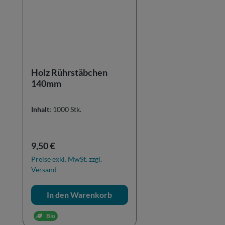
Holz Rührstäbchen
140mm
Inhalt:
1000 Stk.
Regulärer Preis:
9,50 €
Preise exkl. MwSt. zzgl.
Versand
In den Warenkorb
Bio