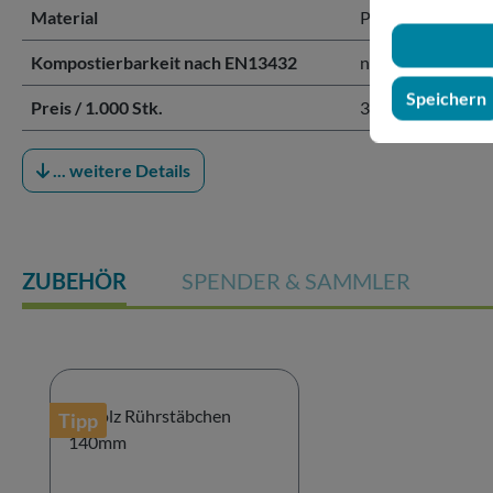
Material
Papier mit PE-Be
Kompostierbarkeit nach EN13432
nicht kompostier
Speichern
Preis / 1.000 Stk.
39,50 € / 1.000 St
... weitere Details
ZUBEHÖR
SPENDER & SAMMLER
Produktgalerie überspringen
Tipp