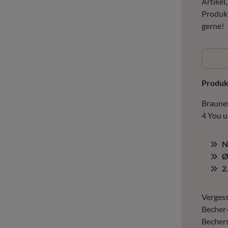
Artikel
Produkt
gerne!
Produ
Brauner
4 You u
N
Ø
2
Vergess
Becher
Bechers