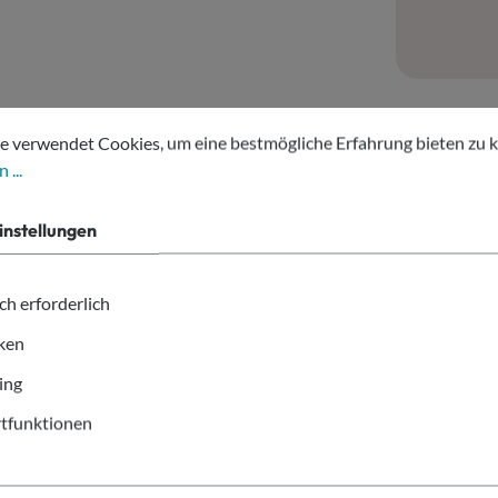
tellungen
erwendet Cookies, um eine bestmögliche Erfahrung bieten zu kön
e verwendet Cookies, um eine bestmögliche Erfahrung bieten zu 
 ...
ffee-time Vending 180ml"
instellungen
ch erforderlich
iken
ee-time Vending 180ml
ing
tfunktionen