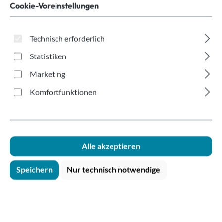
Foodbecher
Cookie-Voreinstellungen
450ml/16oz
Kraftpapier braun
Technisch erforderlich
Statistiken
Marketing
Komfortfunktionen
Bildergalerie überspringen
Alle akzeptieren
Speichern
Nur technisch notwendige