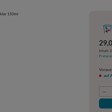
Regulär
29,0
Inhalt:
2
Preise e
Vorauss
auf 
Prod