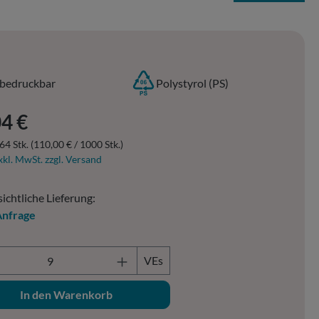
bedruckbar
Polystyrol (PS)
er Preis:
4 €
64 Stk.
(110,00 € / 1000 Stk.)
xkl. MwSt. zzgl. Versand
ichtliche Lieferung:
Anfrage
ukt Anzahl: Gib den gewünschten Wert ein o
VEs
In den Warenkorb