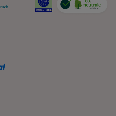
ruck
k