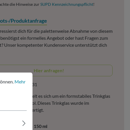
achte die Hinweise zur
SUPD Kennzeichnungspflicht
!
ots-/Produktanfrage
ressierst dich für die palettenweise Abnahme von diesem
, benötigst ein formelles Angebot oder hast Fragen zum
? Unser kompetenter Kundenservice unterstützt dich
Hier anfragen!
nen.
Mehr Informationen ...
können.
Mehr
ktnummer:
214431
sem Becher handelt es sich um ein formstabiles Trinkglas
sklarem Polystyrol. Dieses Trinkglas wurde im
ussverfahren gefertigt.
ax. Füllvolumen 150 ml