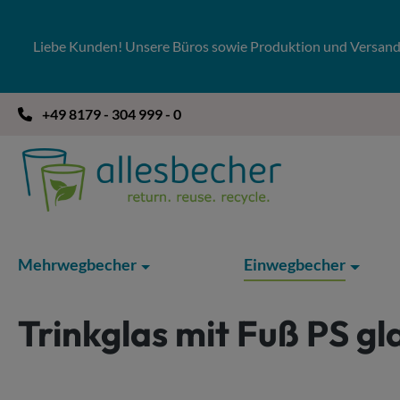
 Hauptinhalt springen
Zur Suche springen
Zur Hauptnavigation springen
Liebe Kunden! Unsere Büros sowie Produktion und Versandla
+49 8179 - 304 999 - 0
Mehrwegbecher
Einwegbecher
Trinkglas mit Fuß PS gl