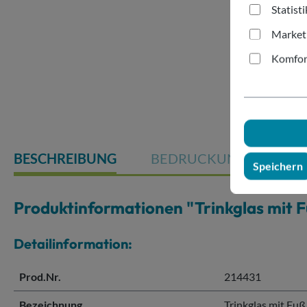
Statist
Market
Komfor
BESCHREIBUNG
BEDRUCKUNG
Speichern
Produktinformationen "Trinkglas mit F
Detailinformation:
Prod.Nr.
214431
Bezeichnung
Trinkglas mit Fuß