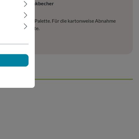
lasähnlicher Trinkbecher
sand erfolgt auf Palette. Für die kartonweise Abnahme
ieren Sie uns bitte.