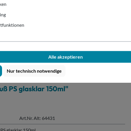
g
iken
ing
Der Ver
tfunktionen
kontakt
Alle akzeptieren
Nur technisch notwendige
uß PS glasklar 150ml"
Art.Nr. Alt: 64431
 PS glasklar 150ml