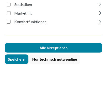
glasklar 180ml
Statistiken
Marketing
Komfortfunktionen
Bildergalerie überspringen
Alle akzeptieren
Speichern
Nur technisch notwendige