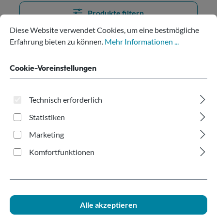
Produkte filtern
Cookie-Voreinstellungen
Diese Website verwendet Cookies, um eine bestmögliche Erfahru
Diese Website verwendet Cookies, um eine bestmögliche
Erfahrung bieten zu können.
Mehr Informationen ...
Keine Produkte gefunden.
Cookie-Voreinstellungen
Technisch erforderlich
Statistiken
Hilfe bei der Produktwahl?
Marketing
Komfortfunktionen
Alle akzeptieren