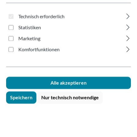
Vertikal 180-300ml
Technisch erforderlich
Statistiken
Marketing
Komfortfunktionen
Bildergalerie überspringen
Alle akzeptieren
Speichern
Nur technisch notwendige