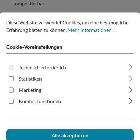
kompostierbar
Cookie-Voreinstellungen
Diese Website verwendet Cookies, um eine bestmögliche Erfahru
Diese Website verwendet Cookies, um eine bestmögliche
Erfahrung bieten zu können.
Mehr Informationen ...
Produkte filtern
Cookie-Voreinstellungen
Keine Produkte gefunden.
Technisch erforderlich
Statistiken
Marketing
Komfortfunktionen
Hilfe bei der Produktwahl?
Alle akzeptieren