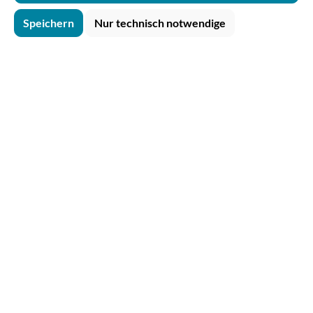
Speichern
Nur technisch notwendige
Deine Vorteile bei
allesbecher
Persönlicher
Kundenservice