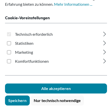
einwandig
Erfahrung bieten zu können.
Mehr Informationen ...
Offsetdruck
Cookie-Voreinstellungen
200ml/8oz
Technisch erforderlich
Statistiken
Marketing
Komfortfunktionen
Bildergalerie überspringen
Alle akzeptieren
Speichern
Nur technisch notwendige