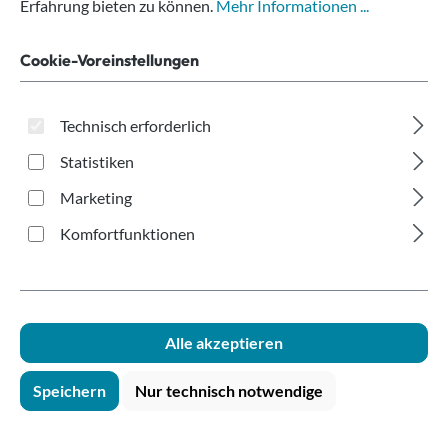
Merry Christmas
Erfahrung bieten zu können.
Mehr Informationen ...
250ml/300ml
Cookie-Voreinstellungen
Technisch erforderlich
Statistiken
Marketing
Komfortfunktionen
Bildergalerie überspringen
Alle akzeptieren
Speichern
Nur technisch notwendige