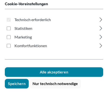
doppelwandig
Cookie-Voreinstellungen
Offsetdruck
400ml/16oz
Technisch erforderlich
Statistiken
recycelbar
Marketing
Komfortfunktionen
Alle akzeptieren
Bildergalerie überspringen
Speichern
Nur technisch notwendige