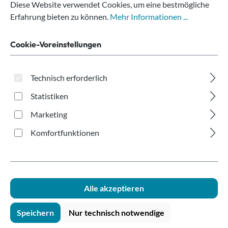
einwandig
Diese Website verwendet Cookies, um eine bestmögliche
Offsetdruck
Erfahrung bieten zu können.
Mehr Informationen ...
100ml/4oz recycelbar
Cookie-Voreinstellungen
Technisch erforderlich
Statistiken
Marketing
Komfortfunktionen
Bildergalerie überspringen
Alle akzeptieren
Speichern
Nur technisch notwendige