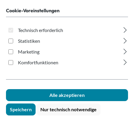
Cookie-Voreinstellungen
mehr anzeigen
Technisch erforderlich
Statistiken
Marketing
Apotheke
Komfortfunktionen
Becher und Zubehör für die Aportheke.
Alle akzeptieren
mehr anzeigen
Speichern
Nur technisch notwendige